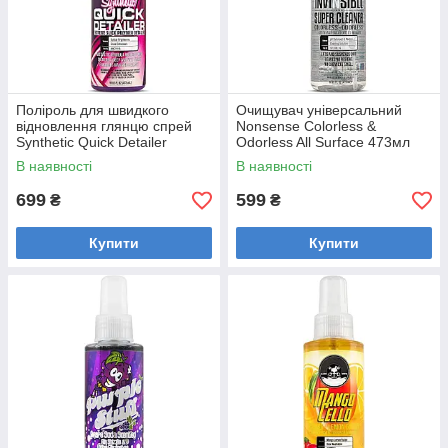
Поліроль для швидкого
Очищувач універсальний
відновлення глянцю cпрей
Nonsense Colorless &
Synthetic Quick Detailer
Odorless All Surface 473мл
В наявності
В наявності
699
599
₴
₴
Купити
Купити