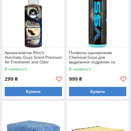
Ароматизатор Rico's
Поліроль однокрокова
Horchata Guys Scent Premium
Chemical Guys для
Air Freshener and Odor
видалення подряпин та
Eliminator, 118
інших дефектів VSS Scratch
В наявності
В наявності
мл, AIR_240_04
and Swirl Remover 473 мл
299
999
₴
₴
Купити
Купити