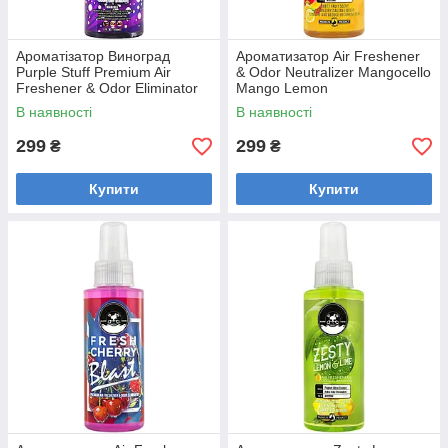
Ароматізатор Виноград
Ароматизатор Air Freshener
Purple Stuff Premium Air
& Odor Neutralizer Mangocello
Freshener & Odor Eliminator
Mango Lemon
AIR_222_04
Fusion Мангочелло
В наявності
В наявності
AIR_226_04
299
299
₴
₴
Купити
Купити