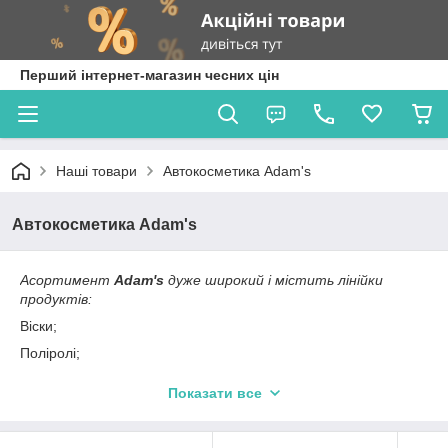
Перший інтернет-магазин чесних цін
Наші товари
Автокосметика Adam's
Автокосметика Adam's
Асортимент
Adam's
дуже широкий і містить лінійки
продуктів:
Віски;
Поліролі;
Силанти;
Показати все
Засоби для миття;
Склади для очищення деталей інтер'єру та екстер'єру;