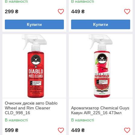
В наявності
В наявності
299
449
₴
₴
Купити
Купити
Очисник дисків авто Diablo
Wheel and Rim Cleaner
Ароматизатор Chemical Guys
CLD_998_16
Кавун AIR_225_16 473мл
В наявності
В наявності
599
449
₴
₴