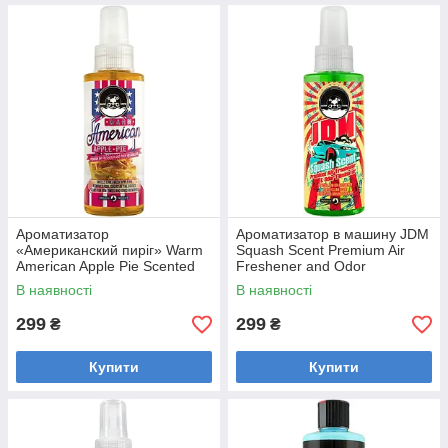
Ароматизатор
Ароматизатор в машину JDM
«Американский пиріг» Warm
Squash Scent Premium Air
American Apple Pie Scented
Freshener and Odor
Air Freshener, 118 мл,
Eliminator, 118
В наявності
В наявності
AIR_227_04
мл, AIR_235_04
299
299
₴
₴
Купити
Купити