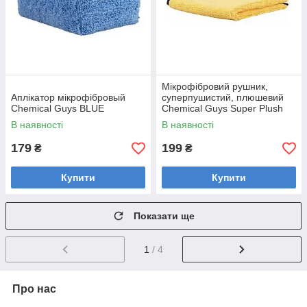
Мікрофібровий рушник,
Аплікатор мікрофібровый
суперпушистий, плюшевий
Chemical Guys BLUE
Chemical Guys Super Plush
Towel, 40 x 40 см
В наявності
В наявності
Жовтогарячий
179
199
₴
₴
Купити
Купити
Показати ще
1
/ 4
Про нас