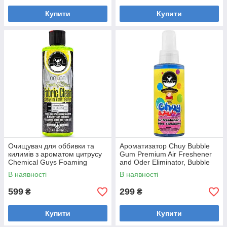
Купити
Купити
Очищувач для оббивки та
Ароматизатор Chuy Bubble
килимів з ароматом цитрусу
Gum Premium Air Freshener
Chemical Guys Foaming
and Oder Eliminator, Bubble
Citrus Fabric Clean 473мл.
Gum Scent, AIR_221_04
В наявності
В наявності
599
299
₴
₴
Купити
Купити