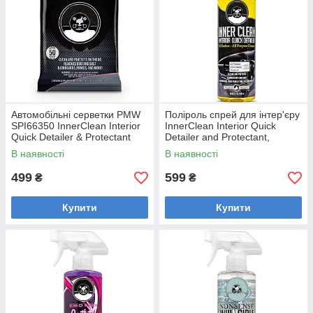
Автомобільні серветки PMW
Поліроль спрей для інтер'єру
SPI66350 InnerClean Interior
InnerClean Interior Quick
Quick Detailer & Protectant
Detailer and Protectant,
Wipes Mega 50
SPI_663_16
В наявності
В наявності
499
599
₴
₴
Купити
Купити