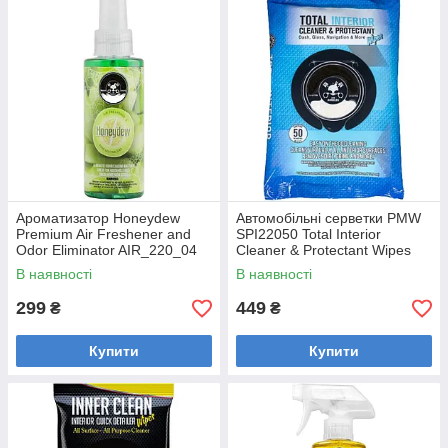
Ароматизатор Honeydew
Автомобільні серветки PMW
Premium Air Freshener and
SPI22050 Total Interior
Odor Eliminator AIR_220_04
Cleaner & Protectant Wipes
118 мл
Mega 50 Pack
В наявності
В наявності
299
449
₴
₴
Купити
Купити