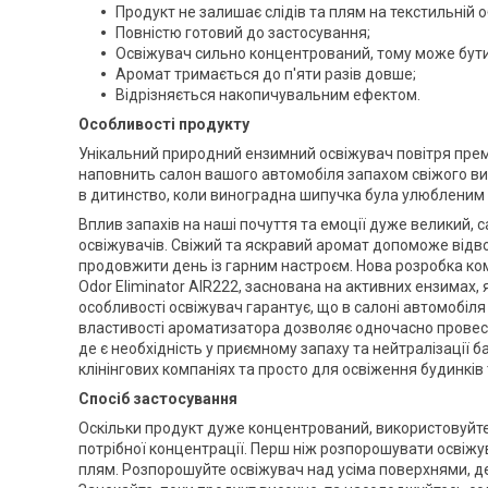
Продукт не залишає слідів та плям на текстильній о
Повністю готовий до застосування;
Освіжувач сильно концентрований, тому може бут
Аромат тримається до п'яти разів довше;
Відрізняється накопичувальним ефектом.
Особливості продукту
Унікальний природний ензимний освіжувач повітря преміу
наповнить салон вашого автомобіля запахом свіжого в
в дитинство, коли виноградна шипучка була улюбленим
Вплив запахів на наші почуття та емоції дуже великий, 
освіжувачів. Свіжий та яскравий аромат допоможе відв
продовжити день із гарним настроєм. Нова розробка комп
Odor Eliminator AIR222, заснована на активних ензимах, я
особливості освіжувач гарантує, що в салоні автомобіля
властивості ароматизатора дозволяє одночасно провест
де є необхідність у приємному запаху та нейтралізації б
клінінгових компаніях та просто для освіження будинк
Спосіб застосування
Оскільки продукт дуже концентрований, використовуйт
потрібної концентрації. Перш ніж розпорошувати освіжу
плям. Розпорошуйте освіжувач над усіма поверхнями, де 