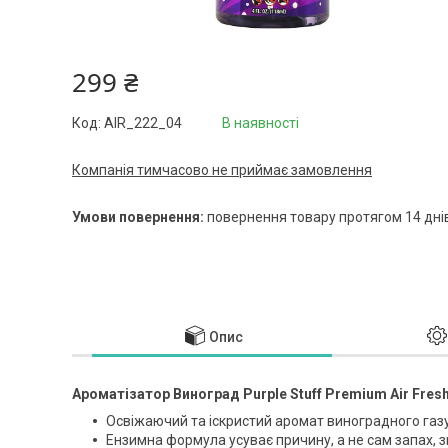
299 ₴
Код:
AIR_222_04
В наявності
Компанія тимчасово не приймає замовлення
повернення товару протягом 14 дні
Опис
Ароматізатор Виноград Purple Stuff Premium Air Fresh
Освіжаючий та іскристий аромат виноградного газ
Ензимна формула усуває причину, а не сам запах, 