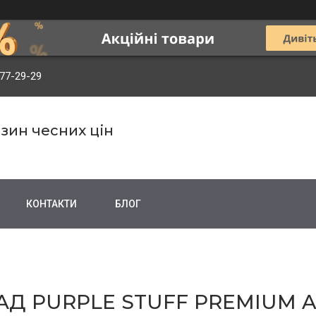
977-29-29
зин чесних цін
КОНТАКТИ
БЛОГ
Д PURPLE STUFF PREMIUM A