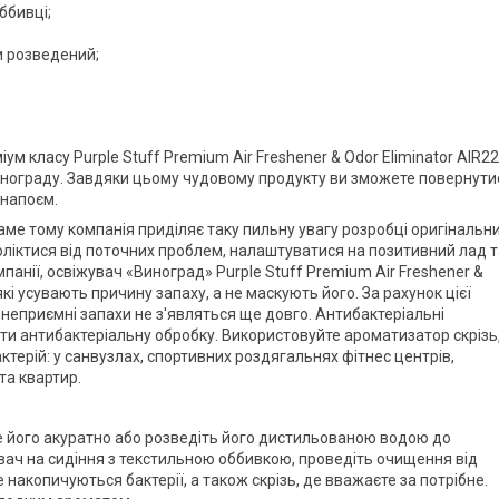
ббивці;
и розведений;
м класу Purple Stuff Premium Air Freshener & Odor Eliminator AIR2
инограду. Завдяки цьому чудовому продукту ви зможете повернути
 напоєм.
саме тому компанія приділяє таку пильну увагу розробці оригінальн
оліктися від поточних проблем, налаштуватися на позитивний лад т
анії, освіжувач «Виноград» Purple Stuff Premium Air Freshener &
кі усувають причину запаху, а не маскують його. За рахунок цієї
 неприємні запахи не з'являться ще довго. Антибактеріальні
и антибактеріальну обробку. Використовуйте ароматизатор скрізь
актерій: у санвузлах, спортивних роздягальнях фітнес центрів,
ів та квартир.
е його акуратно або розведіть його дистильованою водою до
вач на сидіння з текстильною оббивкою, проведіть очищення від
накопичуються бактерії, а також скрізь, де вважаєте за потрібне.