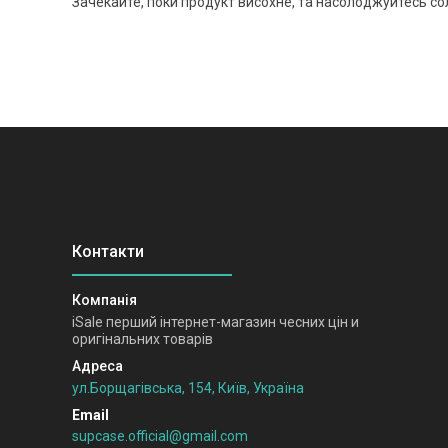
Зачекайте, поки продукт висохне, та насолоджуйтесь с
iSale перший інтернет-магазин чесних цін и
оригінальних товарів
ул.Борщагівська, 154, Київ, Україна
supcase.official@gmail.com