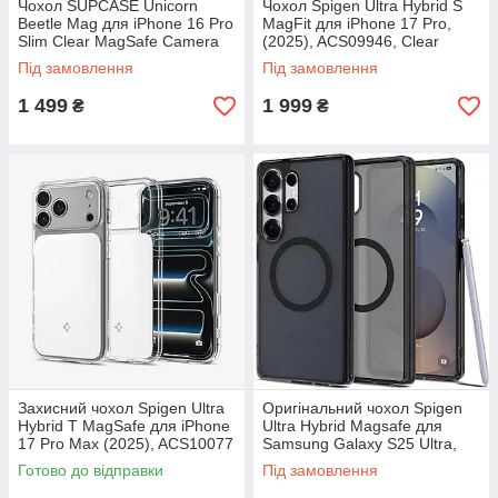
Чохол SUPCASE Unicorn
Чохол Spigen Ultra Hybrid S
Beetle Mag для iPhone 16 Pro
MagFit для iPhone 17 Pro,
Slim Clear MagSafe Camera
(2025), ACS09946, Clear
Control Button, Сірий
White
Під замовлення
Під замовлення
1 499
1 999
₴
₴
Захисний чохол Spigen Ultra
Оригінальний чохол Spigen
Hybrid T MagSafe для iPhone
Ultra Hybrid Magsafe для
17 Pro Max (2025), ACS10077​​​​​​​
Samsung Galaxy S25 Ultra,
, Clear White
Frost Black, ACS08960
Готово до відправки
Під замовлення