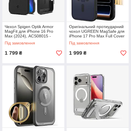
Чехол Spigen Optik Armor
Оригінальний протиударний
MagFit для iPhone 16 Pro
чохол UGREEN MagSafe для
Max (2024), ACS08015 -
iPhone 17 Pro Max Full Cover
Matte Black
Camera Button
Під замовлення
Під замовлення
1 799
1 999
₴
₴