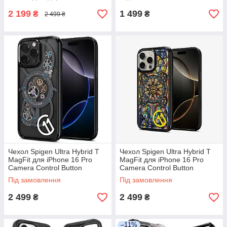
2 199
1 499
₴
₴
2 499 ₴
Чехол Spigen Ultra Hybrid T
Чехол Spigen Ultra Hybrid T
MagFit для iPhone 16 Pro
MagFit для iPhone 16 Pro
Camera Control Button
Camera Control Button
Coverage MagSafe - c11
Coverage MagSafe - c11
Під замовлення
Під замовлення
Chronos, ACS
Magnolia
2 499
2 499
₴
₴
–11%