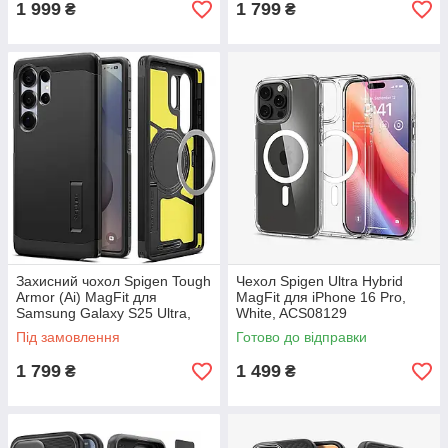
1 999
1 799
₴
₴
Захисний чохол Spigen Tough
Чехол Spigen Ultra Hybrid
Armor (Ai) MagFit для
MagFit для iPhone 16 Pro,
Samsung Galaxy S25 Ultra,
White, ACS08129
ACS08964
Під замовлення
Готово до відправки
1 799
1 499
₴
₴