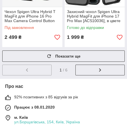
Чехол Spigen Ultra Hybrid T
Захисний чохол Spigen Ultra
MagFit для iPhone 16 Pro
Hybrid MagFit для iPhone 17
Max Camera Control Button
Pro Max [ACS10036], в цвете
Coverage MagSafe - c11
Frost Black
Під замовлення
Готово до відправки
Magnolia
2 499
1 999
₴
₴
Показати ще
1
/ 6
Про нас
92% позитивних з 85 відгуків за рік
Працює з 08.01.2020
м. Київ
ул.Борщагівська, 154, Київ, Україна