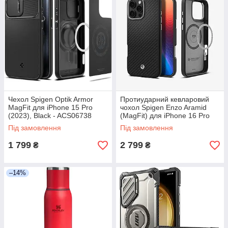
Чехол Spigen Optik Armor
Протиударний кевларовий
MagFit для iPhone 15 Pro
чохол Spigen Enzo Aramid
(2023), Black - ACS06738
(MagFit) для iPhone 16 Pro
Max, ACS08017
Під замовлення
Під замовлення
1 799
2 799
₴
₴
–14%