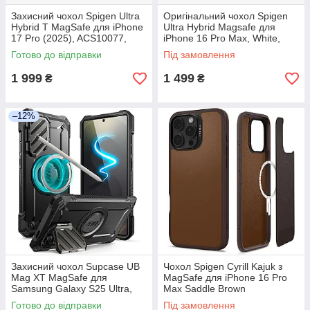
Захисний чохол Spigen Ultra
Оригінальний чохол Spigen
Hybrid T MagSafe для iPhone
Ultra Hybrid Magsafe для
17 Pro (2025), ACS10077​​​​​​​,
iPhone 16 Pro Max, White,
Clear White
ACS07998
Готово до відправки
Під замовлення
1 999
1 499
₴
₴
–12%
Захисний чохол Supcase UB
Чохол Spigen Cyrill Kajuk з
Mag XT MagSafe для
MagSafe для iPhone 16 Pro
Samsung Galaxy S25 Ultra,
Max Saddle Brown
Black
(ACS08397)
Готово до відправки
Під замовлення