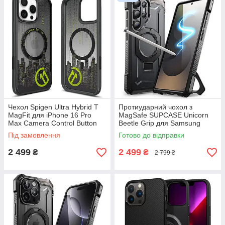
Чехол Spigen Ultra Hybrid T
Протиударний чохол з
MagFit для iPhone 16 Pro
MagSafe SUPCASE Unicorn
Max Camera Control Button
Beetle Grip для Samsung
Coverage MagSafe - c11
Galaxy S25 Ultra з кільцем-
Під замовлення
Готово до відправки
Chronos
підставкою
2 499
2 499
₴
₴
2 799 ₴