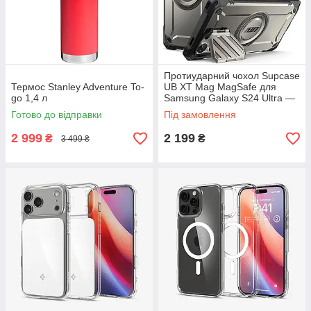
Протиударний чохол Supcase
Термос Stanley Adventure To-
UB XT Mag MagSafe для
go 1,4 л
Samsung Galaxy S24 Ultra —
Gray
Готово до відправки
Під замовлення
2 999
2 199
₴
₴
3 499 ₴