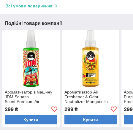
Всі умови повернення
Подібні товари компанії
Ароматизатор в машину
Ароматизатор Air
Аром
JDM Squash
Freshener & Odor
Purp
Scent Premium Air
Neutralizer Mangocello
Fres
Freshener and Odor
Mango Lemon
Elim
299
299
299
₴
₴
Eliminator, 118
Fusion Мангочелло
мл, AIR_235_04
AIR_226_04
Купити
Купити