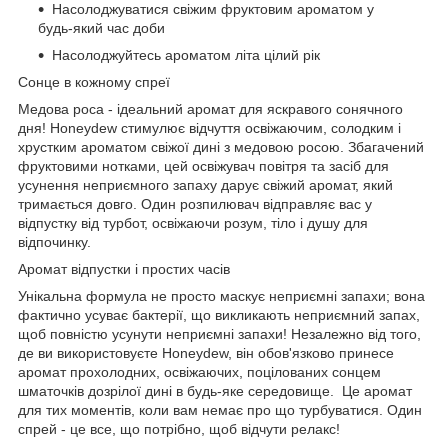
Насолоджуватися свіжим фруктовим ароматом у
будь-який час доби
Насолоджуйтесь ароматом літа цілий рік
Сонце в кожному спреї
Медова роса - ідеальний аромат для яскравого сонячного
дня! Honeydew стимулює відчуття освіжаючим, солодким і
хрустким ароматом свіжої дині з медовою росою. Збагачений
фруктовими нотками, цей освіжувач повітря та засіб для
усунення неприємного запаху дарує свіжий аромат, який
тримається довго. Один розпилювач відправляє вас у
відпустку від турбот, освіжаючи розум, тіло і душу для
відпочинку.
Аромат відпустки і простих часів
Унікальна формула не просто маскує неприємні запахи; вона
фактично усуває бактерії, що викликають неприємний запах,
щоб повністю усунути неприємні запахи! Незалежно від того,
де ви використовуєте Honeydew, він обов'язково принесе
аромат прохолодних, освіжаючих, поцілованих сонцем
шматочків дозрілої дині в будь-яке середовище. Це аромат
для тих моментів, коли вам немає про що турбуватися. Один
спрей - це все, що потрібно, щоб відчути релакс!