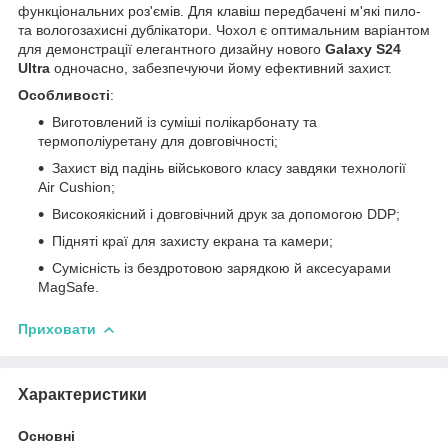
функціональних роз'ємів. Для клавіш передбачені м'які пило-
та вологозахисні дублікатори. Чохол є оптимальним варіантом
для демонстрації елегантного дизайну нового
Galaxy S24
Ultra
одночасно, забезпечуючи йому ефективний захист.
Особливості
:
Виготовлений із суміші полікарбонату та
термополіуретану для довговічності;
Захист від падінь військового класу завдяки технології
Air Cushion;
Високоякісний і довговічний друк за допомогою DDP;
Підняті краї для захисту екрана та камери;
Сумісність із бездротовою зарядкою й аксесуарами
MagSafe.
Приховати
Характеристики
Основні