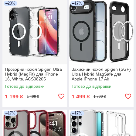
–20%
–17%
Прозорий чохол Spigen Ultra
Захисний чохол Spigen (SGP)
Hybrid (MagFit) для iPhone
Ultra Hybrid MagSafe для
16, White, ACS08205
Apple iPhone 17 Air
(2025), ACS06600 - Frost
Готово до відправки
Готово до відправки
Black
1 199
1 499
₴
₴
1 499 ₴
1 799 ₴
–17%
–17%