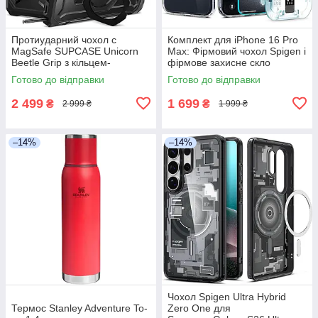
Протиударний чохол с
Комплект для iPhone 16 Pro
MagSafe SUPCASE Unicorn
Max: Фірмовий чохол Spigen і
Beetle Grip з кільцем-
фірмове захисне скло
підставкою для Samsung
Spigen, ACS06861
Готово до відправки
Готово до відправки
Galaxy S26 Ultra, Black
2 499
1 699
₴
₴
2 999 ₴
1 999 ₴
–14%
–14%
Чохол Spigen Ultra Hybrid
Термос Stanley Adventure To-
Zero One для