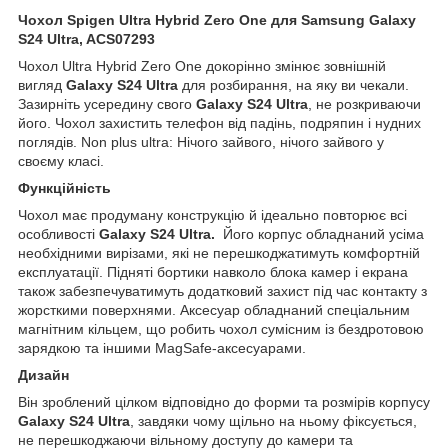
Чохол Spigen Ultra Hybrid Zero One для Samsung Galaxy
S24 Ultra, ACS07293
Чохол Ultra Hybrid Zero One докорінно змінює зовнішній
вигляд
Galaxy S24 Ultra
для розбирання, на яку ви чекали.
Зазирніть усередину свого
Galaxy S24 Ultra
, не розкриваючи
його. Чохол захистить телефон від падінь, подряпин і нудних
поглядів. Non plus ultra: Нічого зайвого, нічого зайвого у
своєму класі.
Функційність
Чохол має продуману конструкцію й ідеально повторює всі
особливості
Galaxy S24 Ultra.
Його корпус обладнаний усіма
необхідними вирізами, які не перешкоджатимуть комфортній
експлуатації. Підняті бортики навколо блока камер і екрана
також забезпечуватимуть додатковий захист під час контакту з
жорсткими поверхнями. Аксесуар обладнаний спеціальним
магнітним кільцем, що робить чохол сумісним із бездротовою
зарядкою та іншими MagSafe-аксесуарами.
Дизайн
Він зроблений цілком відповідно до форми та розмірів корпусу
Galaxy S24 Ultra
, завдяки чому щільно на ньому фіксується,
не перешкоджаючи вільному доступу до камери та