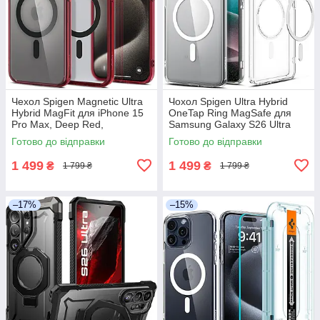
Чехол Spigen Magnetic Ultra
Чохол Spigen Ultra Hybrid
Hybrid MagFit для iPhone 15
OneTap Ring MagSafe для
Pro Max, Deep Red,
Samsung Galaxy S26 Ultra
ACS07056
(2026), ACS10958
Готово до відправки
Готово до відправки
1 499
1 499
₴
₴
1 799 ₴
1 799 ₴
–17%
–15%