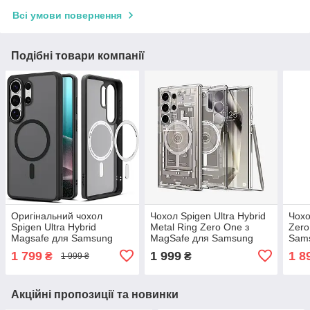
Всі умови повернення
Подібні товари компанії
Оригінальний чохол
Чохол Spigen Ultra Hybrid
Чохо
Spigen Ultra Hybrid
Metal Ring Zero One з
Zero
Magsafe для Samsung
MagSafe для Samsung
Sams
Galaxy S26 Ultra, Frost
Galaxy S24 Ultra
ACS
1 799
1 999
1 8
₴
₴
1 999 ₴
Black, ACS10960
(ACS07653)
Акційні пропозиції та новинки