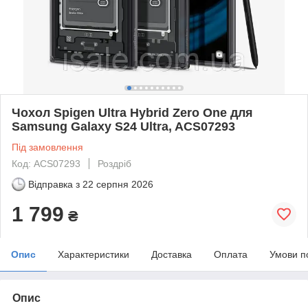
Чохол Spigen Ultra Hybrid Zero One для
Samsung Galaxy S24 Ultra, ACS07293
Під замовлення
Код: ACS07293
Роздріб
Відправка з
22 серпня 2026
1 799
₴
Опис
Характеристики
Доставка
Оплата
Умови п
Опис