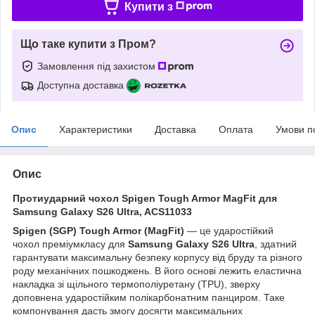
Купити з
Що таке купити з Пром?
Замовлення під захистом
Доступна доставка
Опис
Характеристики
Доставка
Оплата
Умови п
Опис
Протиударний чохол Spigen Tough Armor
MagFit для
Samsung Galaxy S26 Ultra, ACS11033
Spigen (SGP) Tough Armor (MagFit)
— це ударостійкий
чохол преміумкласу для
Samsung Galaxy S26 Ultra
, здатний
гарантувати максимальну безпеку корпусу від бруду та різного
роду механічних пошкоджень. В його основі лежить еластична
накладка зі щільного термополіуретану (TPU), зверху
доповнена ударостійким полікарбонатним панциром. Таке
компонування дасть змогу досягти максимальних