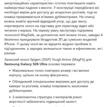
амортизаційних характеристик і істотно пом'якшити навіть
найжорсткіші падіння з висоти. У конструкції передбачені всі
необхідні вирізи для доступу до апаратних роз'ємів, тоді як
клавіші прикриваються м'якими дублікаторами. На спинці
можна знайти зручний відкидний упор, що дає змогу
перетворити чохол на підставку для перегляду відео або
читання з екрана. На окрему увагу заслуговує підтримка
технології MagSafe, за допомогою якої можна точно, швидко й
безпечно приєднувати бездротові ЗП до сумісних моделей
iPhone. У цьому чохлі ви не відчуєте жодних проблем із
під'єднанням, а зарядка залишиться такою ж ефективною, як і
раніше.
Захисний чохол Spigen (SGP) Tough Armor (MagFit) для
Samsung Galaxy S26 Ultra
основні переваги
Максимально точно повторює розмір і всі вигини
корпусу, щільно на ньому фіксуючись;
Обладнаний спеціальними вирізами для доступу до
камери та роз'ємів, клавіші покривають захисними
дублікаторами;
2-компонентна структура з матеріалів різної
жорсткості забезпечить підвищений захист;