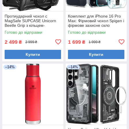
Протиударний чохол с
Комплект для iPhone 16 Pro
MagSafe SUPCASE Unicorn
Max: Фірмовий чохол Spigen і
Beetle Grip з кільцем-
фірмове захисне скло
підставкою для Samsung
Spigen, ACS06861
Готово до відправки
Готово до відправки
Galaxy S26 Ultra, Black
2 499
1 699
₴
₴
2 999 ₴
1 999 ₴
Купити
Купити
–14%
–14%