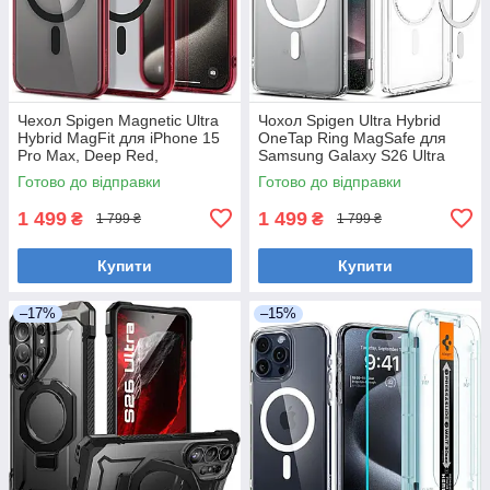
Чехол Spigen Magnetic Ultra
Чохол Spigen Ultra Hybrid
Hybrid MagFit для iPhone 15
OneTap Ring MagSafe для
Pro Max, Deep Red,
Samsung Galaxy S26 Ultra
ACS07056
(2026), ACS10958
Готово до відправки
Готово до відправки
1 499
1 499
₴
₴
1 799 ₴
1 799 ₴
Купити
Купити
–17%
–15%