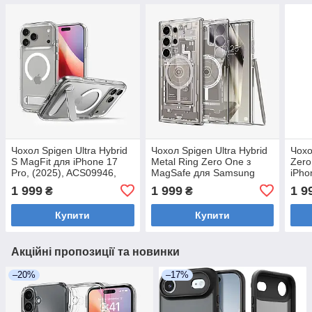
Чохол Spigen Ultra Hybrid
Чохол Spigen Ultra Hybrid
Чохо
S MagFit для iPhone 17
Metal Ring Zero One з
Zero
Pro, (2025), ACS09946,
MagSafe для Samsung
iPho
Clear White
Galaxy S24 Ultra
ACS
1 999
1 999
1 9
₴
₴
(ACS07653)
Купити
Купити
Акційні пропозиції та новинки
–20%
–17%