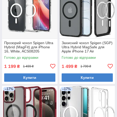
Прозорий чохол Spigen Ultra
Захисний чохол Spigen (SGP)
Hybrid (MagFit) для iPhone
Ultra Hybrid MagSafe для
16, White, ACS08205
Apple iPhone 17 Air
(2025), ACS06600 - Frost
Готово до відправки
Готово до відправки
Black
1 199
1 499
₴
₴
1 499 ₴
1 799 ₴
Купити
Купити
–17%
–17%