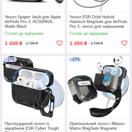
Чехол Spigen Vault для Apple
Чохол ESR Orbit Hybrid
AirPods Pro 3, ACS09826,
Halolock MagSafe для AirPods
Matte Black
Pro 3, чохол для навушників
AirPods Pro 3 (2025), білий
Готово до відправки
Готово до відправки
1 449
1 499
₴
₴
1 799 ₴
1 799 ₴
–17%
–17%
Протиударний чохол із
Оригінальний чохол i-Blason
карабіном ESR Cyber Tough
Matrix MagSafe Magnetic