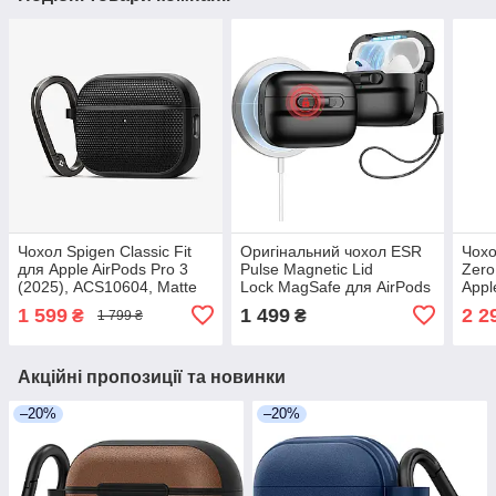
Чохол Spigen Classic Fit
Оригінальний чохол ESR
Чохо
для Apple AirPods Pro 3
Pulse Magnetic Lid
Zero
(2025), ACS10604, Matte
Lock MagSafe для AirPods
Appl
Black
Pro 2 / 1 (2023/2022/2019)
Zero
1 599
1 499
2 2
₴
₴
1 799 ₴
Акційні пропозиції та новинки
–20%
–20%