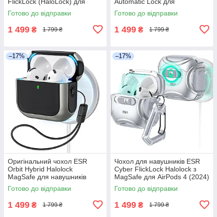
FlickLock (HaloLock) для
Automatic Lock для
AirPods Pro 3 (2025), чорний
навушників AirPods 4 (2024),
Готово до відправки
Готово до відправки
чорний
1 499
1 499
₴
₴
1 799 ₴
1 799 ₴
–17%
–17%
Оригінальний чохол ESR
Чохол для навушників ESR
Orbit Hybrid Halolock
Cyber FlickLock Halolock з
MagSafe для навушників
MagSafe для AirPods 4 (2024)
AirPods 4 (2024), титаніум
в кольорі Gray
Готово до відправки
Готово до відправки
1 499
1 499
₴
₴
1 799 ₴
1 799 ₴