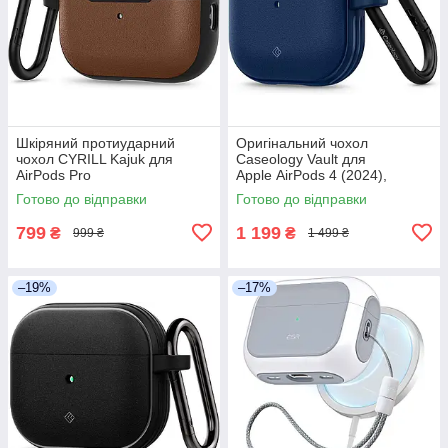
Шкіряний протиударний
Оригінальний чохол
чохол CYRILL Kajuk для
Caseology Vault для
AirPods Pro
Apple AirPods 4 (2024),
2 (2023/2022/2019) у
ACS08656, Navy Blue
Готово до відправки
Готово до відправки
коричневому кольорі
799
1 199
₴
₴
999 ₴
1 499 ₴
–19%
–17%