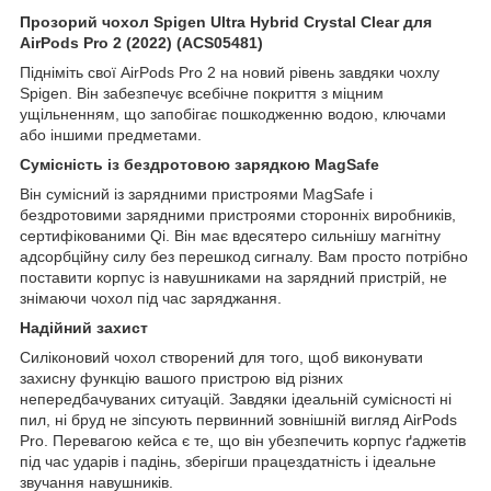
Прозорий чохол Spigen Ultra Hybrid Crystal Clear для
AirPods Pro 2 (2022) (ACS05481)
Підніміть свої AirPods Pro 2 на новий рівень завдяки чохлу
Spigen. Він забезпечує всебічне покриття з міцним
ущільненням, що запобігає пошкодженню водою, ключами
або іншими предметами.
Сумісність із бездротовою зарядкою MagSafe
Він сумісний із зарядними пристроями MagSafe і
бездротовими зарядними пристроями сторонніх виробників,
сертифікованими Qi. Він має вдесятеро сильнішу магнітну
адсорбційну силу без перешкод сигналу. Вам просто потрібно
поставити корпус із навушниками на зарядний пристрій, не
знімаючи чохол під час заряджання.
Надійний захист
Силіконовий чохол створений для того, щоб виконувати
захисну функцію вашого пристрою від різних
непередбачуваних ситуацій. Завдяки ідеальній сумісності ні
пил, ні бруд не зіпсують первинний зовнішній вигляд AirPods
Pro. Перевагою кейса є те, що він убезпечить корпус ґаджетів
під час ударів і падінь, зберігши працездатність і ідеальне
звучання навушників.