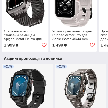
Сталевий чохол зі
Чохол з ремінцем Spigen
Прот
сталевим ремінцем
Rugged Armor Pro для
скло
Spigen Metal Fit Pro для
Apple Watch 45/44 mm
для 
Apple Watch 44/45 Series
Series 9/8/7/6/SE/5/4, Dune
9/8/
1 999
1 499
1 4
₴
₴
9/8/7/6/5/4/SE2/SE
Beige
Акційні пропозиції та новинки
–25%
–20%