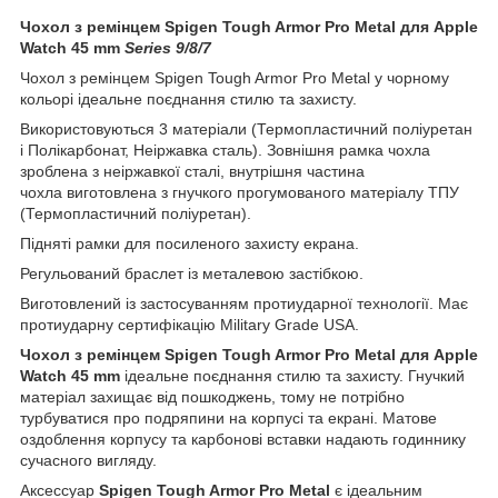
Чохол з ремінцем Spigen Tough Armor Pro Metal для Apple
Watch 45 mm
Series 9/8/7
Чохол з ремінцем Spigen Tough Armor Pro
Metal
у чорному
кольорі
ідеальне поєднання стилю та захисту.
Використовуються 3 матеріали (Термопластичний поліуретан
і Полікарбонат, Неіржавка сталь). Зовнішня рамка чохла
зроблена з неіржавкої сталі, внутрішня частина
чохла
виготовлена з гнучкого прогумованого матеріалу ТПУ
(Термопластичний поліуретан).
Підняті рамки для посиленого захисту екрана.
Регульований браслет із металевою застібкою.
Виготовлений із застосуванням протиударної технології. Має
протиударну сертифікацію Military Grade USA.
Чохол з ремінцем Spigen Tough Armor Pro Metal для Apple
Watch 45 mm
ідеальне поєднання стилю та захисту. Гнучкий
матеріал захищає від пошкоджень, тому не потрібно
турбуватися про подряпини на корпусі та екрані. Матове
оздоблення корпусу та карбонові вставки надають годиннику
сучасного вигляду.
Аксессуар
Spigen Tough Armor Pro Metal
є ідеальним