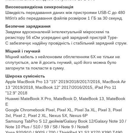
Високошвидкісна синхронізація
Швидкість передавання даних між пристроями USB-C до 480
Мбіт/з або передавання файлів розміром 1 ГБ за 30 секунд.
Безпечне заряджання
Завдяки вдосконаленій інтелектуальній мікросхемі та
резистору 56 кОм усередині цей зарядний пристрій Type-
C забезпечує надійну провідність і стабільний зарядний струм.
Міцний і гнучкий
Міцний кабель з нейлоновим обплетенням 6X не тільки не
сплутується, але й досить гнучкий, щоб його можна було
загорнути та покласти в сумку.
Широка сумісність
Apple MacBook Pro 13 "15" 2019/2018/2017/2016, MacBook Air
13 "2019/2018, MacBook 12" 2017/2016/2015, iPad Pro 11
"12.9" 2018
Huawei MateBook X Pro, MateBook D, MateBook 13, MateBook
E
Google Chromebook Pixel, Pixel XL, Pixel 3a XL, Pixel 3, Pixel
3xl, Pixel 2, Pixel 2 XL, Nexus 5X, Nexus 6P
Samsung TabPro S 12 дюймів/Galaxy Book 12/Galaxy Note 10 /
Note 10 Plus / S10 / S9 / S8 / Note 9 / Note8
Yoga 920/910 / 900S / 700 / ThinkPad X1 S2 X270 X390 T490