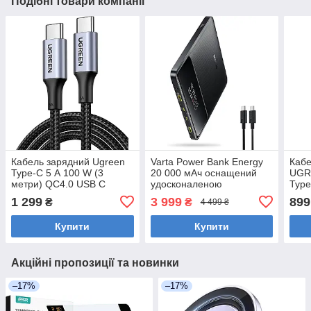
Подібні товари компанії
Кабель зарядний Ugreen
Varta Power Bank Energy
Кабе
Type-C 5 А 100 W (3
20 000 мАч оснащений
UGR
метри) QC4.0 USB C
удосконаленою
Type
5A/20V PD 3.0 QC 4.0+
технологією безпеки з
iPho
1 299
3 999
899
₴
₴
4 499 ₴
MacBook iPad iPhone
зарядним кабелем
Whit
Купити
Купити
Акційні пропозиції та новинки
–17%
–17%