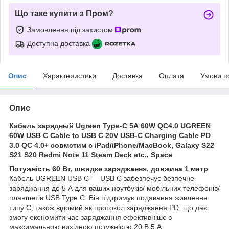
Що таке купити з Пром?
Замовлення під захистом
Доступна доставка
Опис
Характеристики
Доставка
Оплата
Умови п
Опис
Кабель зарядный Ugreen Type-C 5А 60W QC4.0 UGREEN
60W USB C Cable to USB C 20V USB-C Charging Cable PD
3.0 QC 4.0+ совмстим с iPad/iPhone/MacBook, Galaxy S22
S21 S20 Redmi Note 11 Steam Deck etc., Space
Потужність 60 Вт, швидке заряджання, довжина 1 метр
Кабель UGREEN USB C — USB C забезпечує безпечне
заряджання до 5 А для ваших ноутбуків/ мобільних телефонів/
планшетів USB Type C. Він підтримує подавання живлення
типу C, також відомий як протокол заряджання PD, що дає
змогу економити час заряджання ефективніше з
максимальною вихідною потужністю 20 В 5 А.