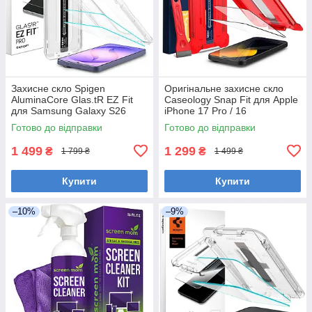
Захисне скло Spigen
Оригінальне захисне скло
AluminaCore Glas.tR EZ Fit
Caseology Snap Fit для Apple
для Samsung Galaxy S26
iPhone 17 Pro / 16
Ultra (2 скла + рамка для
Pro, AGL07938
Готово до відправки
Готово до відправки
клеєння), AGL11068
1 499
1 299
₴
₴
1 799 ₴
1 499 ₴
Купити
Купити
–10%
–9%