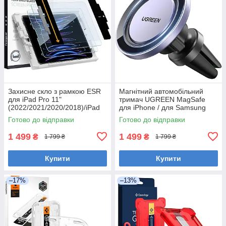
Захисне скло з рамкою ESR
Магнітний автомобільний
для iPad Pro 11"
тримач UGREEN MagSafe
(2022/2021/2020/2018)/iPad
для iPhone / для Samsung
Air 5 (2022)/iPad Air 4 (2020)
Готово до відправки
Готово до відправки
1 499
1 499
₴
₴
1 799 ₴
1 799 ₴
Купити
Купити
–17%
–13%