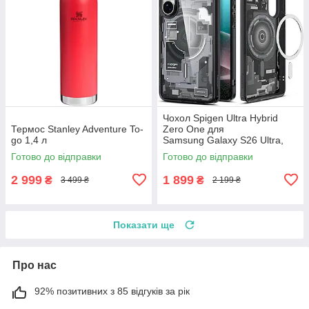
Чохол Spigen Ultra Hybrid
Термос Stanley Adventure To-
Zero One для
go 1,4 л
Samsung Galaxy S26 Ultra,
ACS10961
Готово до відправки
Готово до відправки
2 999
1 899
₴
₴
3 499 ₴
2 199 ₴
Показати ще
Про нас
92% позитивних з 85 відгуків за рік