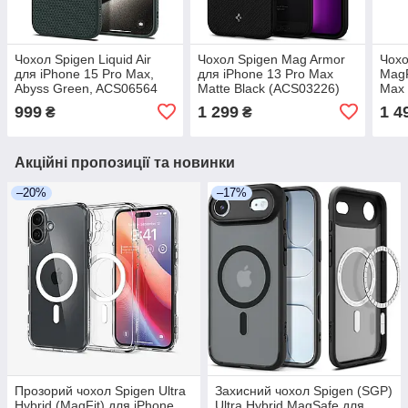
Чохол Spigen Liquid Air
Чохол Spigen Mag Armor
Чохо
для iPhone 15 Pro Max,
для iPhone 13 Pro Max
MagF
Abyss Green, ACS06564
Matte Black (ACS03226)
Max 
(AC
999
1 299
1 4
₴
₴
Акційні пропозиції та новинки
–20%
–17%
Прозорий чохол Spigen Ultra
Захисний чохол Spigen (SGP)
Hybrid (MagFit) для iPhone
Ultra Hybrid MagSafe для