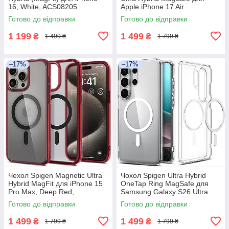
16, White, ACS08205
Apple iPhone 17 Air
(2025), ACS06600 - Frost
Готово до відправки
Готово до відправки
Black
1 199
1 499
₴
₴
1 499 ₴
1 799 ₴
–17%
–17%
Чехол Spigen Magnetic Ultra
Чохол Spigen Ultra Hybrid
Hybrid MagFit для iPhone 15
OneTap Ring MagSafe для
Pro Max, Deep Red,
Samsung Galaxy S26 Ultra
ACS07056
(2026), ACS10958
Готово до відправки
Готово до відправки
1 499
1 499
₴
₴
1 799 ₴
1 799 ₴