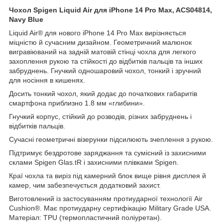
Чохол Spigen Liquid Air для iPhone 14 Pro Max, ACS04814
,
Navy Blue
Liquid Air® для нового iPhone 14 Pro Max вирізняється
міцністю й сучасним дизайном. Геометричний малюнок
вигравіюваний на задній матовій стінці чохла для легкого
захоплення рукою та стійкості до відбитків пальців та інших
забруднень. Гнучкий одношаровий чохол, тонкий і зручний
для носіння в кишенях.
Досить тонкий чохол, який додає до початкових габаритів
смартфона приблизно 1.8 мм «глибини».
Гнучкий корпус, стійкий до розводів, різних забруднень і
відбитків пальців.
Сучасні геометричні візерунки підсилюють зчеплення з рукою.
Підтримує бездротове заряджання та сумісний із захисними
склами Spigen Glas.tR і захисними плівками Spigen.
Краї чохла та виріз під камерний блок вище рівня дисплея й
камер, чим забезпечується додатковий захист.
Виготовлений із застосуванням протиударної технології Air
Cushion®. Має протиударну сертифікацію Military Grade USA.
Матеріал: TPU (термопластичний поліуретан).