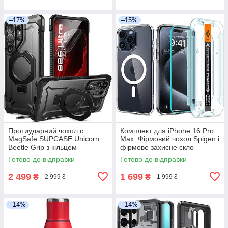
–17%
–15%
Протиударний чохол с
Комплект для iPhone 16 Pro
MagSafe SUPCASE Unicorn
Max: Фірмовий чохол Spigen і
Beetle Grip з кільцем-
фірмове захисне скло
підставкою для Samsung
Spigen, ACS06861
Готово до відправки
Готово до відправки
Galaxy S26 Ultra, Black
2 499
1 699
₴
₴
2 999 ₴
1 999 ₴
–14%
–14%