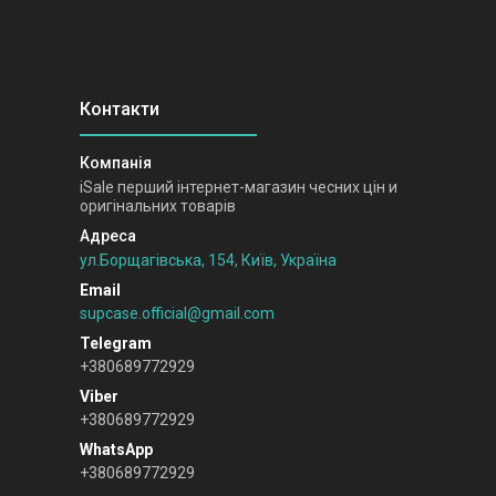
iSale перший інтернет-магазин чесних цін и
оригінальних товарів
ул.Борщагівська, 154, Київ, Україна
supcase.official@gmail.com
+380689772929
+380689772929
+380689772929