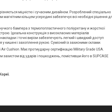
різняється міцністю і сучасним дизайном. Розроблений спеціально
м магнітним кільцем усередині забезпечує всі необхідні рішення д
нучкого бампера з термопопластичного поліуретану и жорсткої
строю. Ідеальна конструкція з високласних матеріалів
-накладки і точні вирізи забезпечують легкий і швидкий доступ
 у кишені і захоплення рукою. Сумісний із захисними склами.
Air Cushion. Має протиударну сертифікацію Military Grade USA.
им захистом від ударів і пошкоджень, помістивши його в SUPCASE
Кореї.