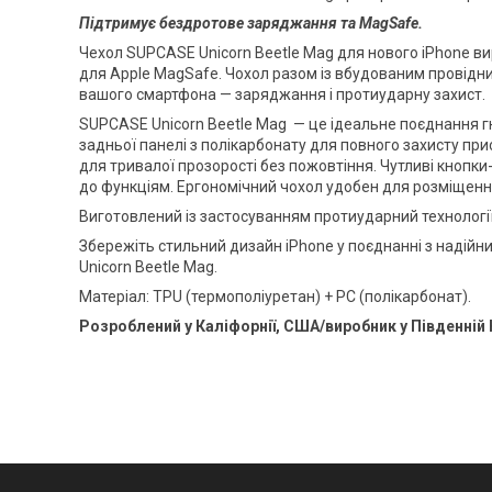
Підтримує бездротове заряджання та MagSafe.
Чехол SUPCASE Unicorn Beetle Mag для нового iPhone ви
для Apple MagSafe. Чохол разом із вбудованим провідни
вашого смартфона — заряджання і протиударну захист.
SUPCASE Unicorn Beetle Mag — це ідеальне поєднання г
задньої панелі з полікарбонату для повного захисту при
для тривалої прозорості без пожовтіння. Чутливі кнопки
до функціям. Ергономічний чохол удобен для розміщення
Виготовлений із застосуванням протиударний технології 
Збережіть стильний дизайн iPhone у поєднанні з надійн
Unicorn Beetle Mag.
Матеріал: TPU (термополіуретан) + PC (полікарбонат).
Розроблений у Каліфорнії, США/виробник у Південній 