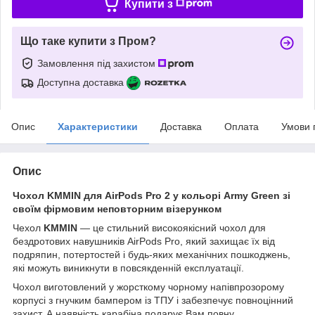
Купити з
Що таке купити з Пром?
Замовлення під захистом
Доступна доставка
Опис
Характеристики
Доставка
Оплата
Умови 
Опис
Чохол KMMIN для AirPods Pro 2 у кольорі Army Green зі
своїм фірмовим неповторним візерунком
Чехол
KMMIN
— це стильний високоякісний чохол для
бездротових навушників AirPods Pro, який захищає їх від
подряпин, потертостей і будь-яких механічних пошкоджень,
які можуть виникнути в повсякденній експлуатації.
Чохол виготовлений у жорсткому чорному напівпрозорому
корпусі з гнучким бампером із ТПУ і забезпечує повноцінний
захист. А наявність карабіна подарує Вам повну