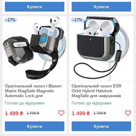
Купити
Купити
–17%
–17%
Оригінальний чохол i-Blason
Оригінальний чохол ESR
Matrix MagSafe Magnetic
Orbit Hybrid Halolock
Automatic Lock для
MagSafe для навушників
навушників AirPods 4 (2024),
AirPods 4 (2024), титаніум
Готово до відправки
Готово до відправки
чорний
1 499
1 499
₴
₴
1 799 ₴
1 799 ₴
Купити
Купити