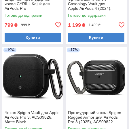
чохол CYRILL Kajuk для
Caseology Vault для
AirPods Pro
Apple AirPods 4 (2024),
2 (2023/2022/2019) у
ACS08656, Navy Blue
Готово до відправки
Готово до відправки
коричневому кольорі
799
1 199
₴
₴
999 ₴
1 499 ₴
Купити
Купити
–19%
–17%
Чехол Spigen Vault для Apple
Протиударний чохол Spigen
AirPods Pro 3, ACS09826,
Rugged Armor для AirPods
Matte Black
Pro 3 (2025), ACS09822
Готово до відправки
Готово до відправки