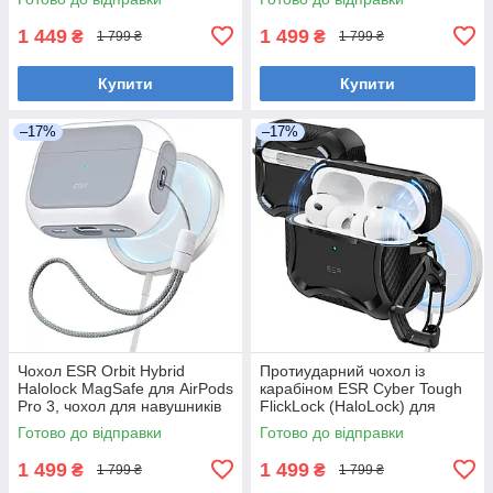
1 449
1 499
₴
₴
1 799 ₴
1 799 ₴
Купити
Купити
–17%
–17%
Чохол ESR Orbit Hybrid
Протиударний чохол із
Halolock MagSafe для AirPods
карабіном ESR Cyber Tough
Pro 3, чохол для навушників
FlickLock (HaloLock) для
AirPods Pro 3 (2025), білий
AirPods Pro 3 (2025), чорний
Готово до відправки
Готово до відправки
1 499
1 499
₴
₴
1 799 ₴
1 799 ₴