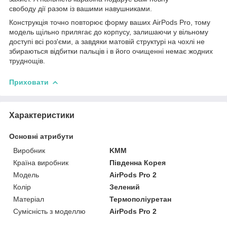
свободу дії разом із вашими навушниками.
Конструкція точно повторює форму ваших AirPods Pro, тому
модель щільно прилягає до корпусу, залишаючи у вільному
доступі всі роз'єми, а завдяки матовій структурі на чохлі не
збираються відбитки пальців і в його очищенні немає жодних
труднощів.
Приховати
Характеристики
Основні атрибути
Виробник
KMM
Країна виробник
Південна Корея
Модель
AirPods Pro 2
Колір
Зелений
Матеріал
Термополіуретан
Сумісність з моделлю
AirPods Pro 2