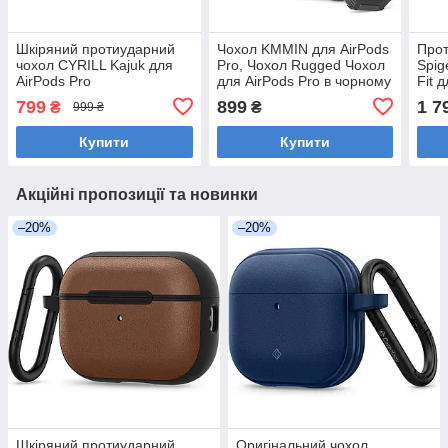
Шкіряний протиударний
Чохол KMMIN для AirPods
Прот
чохол CYRILL Kajuk для
Pro, Чохол Rugged Чохол
Spig
AirPods Pro
для AirPods Pro в чорному
Fit 
2 (2023/2022/2019) у
кольорі
2, A
799
899
1 7
₴
₴
999 ₴
коричневому кольорі
Купити
Купити
Акційні пропозиції та новинки
–20%
–20%
Шкіряний протиударний
Оригінальний чохол