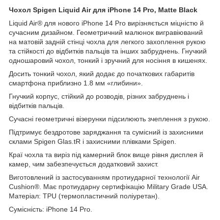
Чохол Spigen Liquid Air для iPhone 14 Pro, Matte Black
Liquid Air® для нового iPhone 14 Pro вирізняється міцністю й
сучасним дизайном. Геометричний малюнок вигравіюваний
на матовій задній стінці чохла для легкого захоплення рукою
та стійкості до відбитків пальців та інших забруднень. Гнучкий
одношаровий чохол, тонкий і зручний для носіння в кишенях.
Досить тонкий чохол, який додає до початкових габаритів
смартфона приблизно 1.8 мм «глибини».
Гнучкий корпус, стійкий до розводів, різних забруднень і
відбитків пальців.
Сучасні геометричні візерунки підсилюють зчеплення з рукою.
Підтримує бездротове заряджання та сумісний із захисними
склами Spigen Glas.tR і захисними плівками Spigen.
Краї чохла та виріз під камерний блок вище рівня дисплея й
камер, чим забезпечується додатковий захист.
Виготовлений із застосуванням протиударної технології Air
Cushion®. Має протиударну сертифікацію Military Grade USA.
Матеріал: TPU (термопластичний поліуретан).
Сумісність: iPhone 14 Pro.