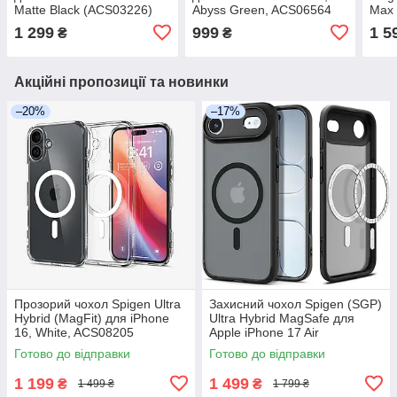
Matte Black (ACS03226)
Abyss Green, ACS06564
Max 
(AC
1 299
999
1 5
₴
₴
Акційні пропозиції та новинки
–20%
–17%
Прозорий чохол Spigen Ultra
Захисний чохол Spigen (SGP)
Hybrid (MagFit) для iPhone
Ultra Hybrid MagSafe для
16, White, ACS08205
Apple iPhone 17 Air
(2025), ACS06600 - Frost
Готово до відправки
Готово до відправки
Black
1 199
1 499
₴
₴
1 499 ₴
1 799 ₴