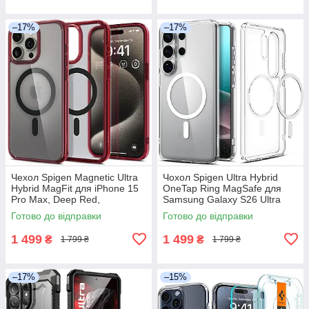
–17%
–17%
Чехол Spigen Magnetic Ultra
Чохол Spigen Ultra Hybrid
Hybrid MagFit для iPhone 15
OneTap Ring MagSafe для
Pro Max, Deep Red,
Samsung Galaxy S26 Ultra
ACS07056
(2026), ACS10958
Готово до відправки
Готово до відправки
1 499
1 499
₴
₴
1 799 ₴
1 799 ₴
–17%
–15%