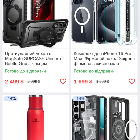
Протиударний чохол с
Комплект для iPhone 16 Pro
MagSafe SUPCASE Unicorn
Max: Фірмовий чохол Spigen і
Beetle Grip з кільцем-
фірмове захисне скло
підставкою для Samsung
Spigen, ACS06861
Готово до відправки
Готово до відправки
Galaxy S26 Ultra, Black
2 499
1 699
₴
₴
2 999 ₴
1 999 ₴
–14%
–14%