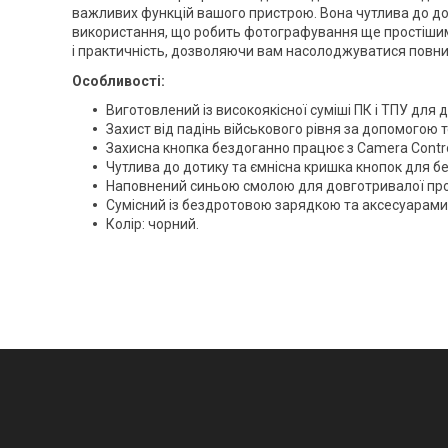
важливих функцій вашого пристрою. Вона чутлива до дот
використання, що робить фотографування ще простішим 
і практичність, дозволяючи вам насолоджуватися пов
Особливості
:
Виготовлений із високоякісної суміші ПК і ТПУ для д
Захист від падінь військового рівня за допомогою те
Захисна кнопка бездоганно працює з Camera Contro
Чутлива до дотику та ємнісна кришка кнопок для б
Наповнений синьою смолою для довготривалої про
Сумісний із бездротовою зарядкою та аксесуарами
Колір: чорний.