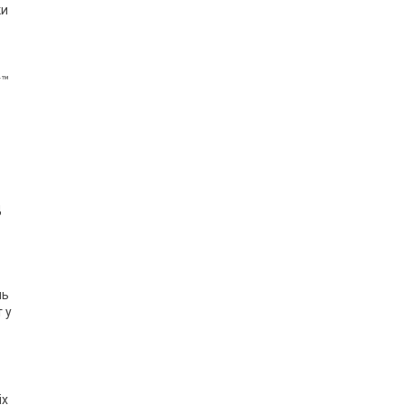
ки
r™
д
нь
 у
іх