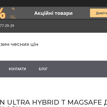
977-29-29
зин чесних цін
КОНТАКТИ
БЛОГ
N ULTRA HYBRID T MAGSAFE 