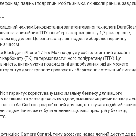
фон від падінь і подряпин. Робіть знімки, як ніколи раніше, завдя
r™
захищений чохлом.Використання запатентованої технології DuraClea
нянні зі звичайним ТПУ, він зберігає прозорість у 1,7 раза довше,
плом від долоні. Це означає, що він надовго збереже первинну
и з часом.
tte Black для iPhone 17 Pro Max поєднує у собі елегантний дизайн і
олікарбонату (ПК) та термопластичного поліуретану (ТПУ). Ця
вічність, витримуючи повсякденні випробування, які ви можете
л гарантує довготривалу прозорість, зберігаючи естетичний вигля
Cushion гарантує користувачу максимальну безпеку для вашого
но поглинає та розподіляє силу удару, зменшуючи ризик пошкодже
нологію Air Cushion, розроблений для тих, хто шукає надійний захист
иглядом. Ви можете бути впевнені, що ваш пристрій у безпеці,
ття.
функцією Camera Control, тому аксесуар надає легкий доступ до вс