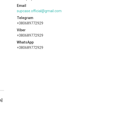
supcase.official@gmail.com
+380689772929
+380689772929
+380689772929
n]