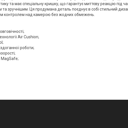
ику та має спеціальну кришку, що гарантує миттєву реакцію під ча
та зручнішим. Ця продумана деталь поєднує в собі стильний диза
ним контролем над камерою без жодних обмежень.
овговічності;
хнології Air Cushion;
l;
ездоганної роботи;
зорості;
 MagSafe;