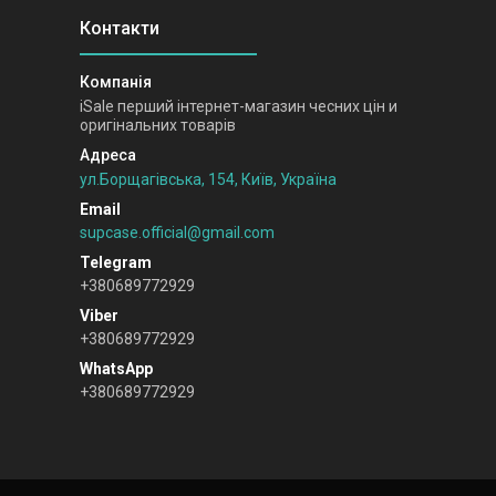
iSale перший інтернет-магазин чесних цін и
оригінальних товарів
ул.Борщагівська, 154, Київ, Україна
supcase.official@gmail.com
+380689772929
+380689772929
+380689772929