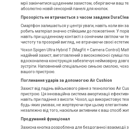
мрії закінчитися щоденним захистом, оберігаючи ваш теле
абсолютно новій сенсорній панелі для кнопок.
Прозорість не втрачається з часом
завдяки DuraClea
Смартфон залишається у центрі уваги, навіть коли він 
робить матеріал значно стійкішим до пожовтіння. У порів
навіть при щоденному контакті з сонячним світлом чи те
чистоту та прозорий вигляд, не втрачаючи своєї естетик
Чохол Spigen Ultra Hybrid T (MagFit + Camera Control) Ma
надійний захист, виготовлений з високоякісної суміші п
вдосконалена конструкція забезпечує неймовірну довго
зустріти. Наповнений спеціальною синьою смолою, чохо
вашого пристрою.
Поглинання ударів за допомогою Air Cushion
Захист від падінь військового рівня з технологією Air 
пристрою. Ця інноваційна система амортизації ефектив
навіть при падіння з висоти. Чохол, що використовує тех
будь-яких умовах, не жертвуючи при цьому елегантним в
незалежно від того, наскільки активним є ваш спосіб жи
Продуманий функціонал
Захисна кнопка розроблена для бездоганної взаємодії з 