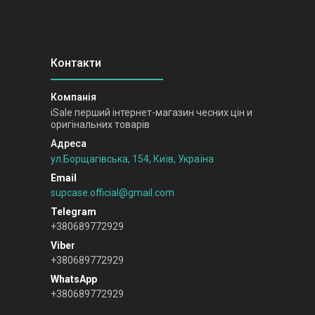
iSale перший інтернет-магазин чесних цін и
оригінальних товарів
ул.Борщагівська, 154, Київ, Україна
supcase.official@gmail.com
+380689772929
+380689772929
+380689772929