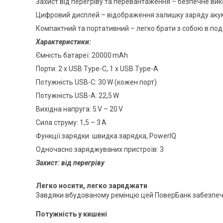
Захист від перегріву та перевантаження – безпечне ви
Цифровий дисплей – відображення залишку заряду аку
Компактний та портативний – легко брати з собою в под
Характеристики:
Ємність батареї: 20000 mAh
Порти: 2 x USB Type-C, 1 x USB Type-A
Потужність USB-C: 30 W (кожен порт)
Потужність USB-A: 22,5 W
Вихідна напруга: 5 V – 20 V
Сила струму: 1,5 – 3 A
Функції зарядки: швидка зарядка, PowerIQ
Одночасно заряджуваних пристроїв: 3
Захист: від перегріву
Легко носити, легко заряджати
Завдяки вбудованому ремінцю цей ПоверБанк забезпечує
Потужність у кишені