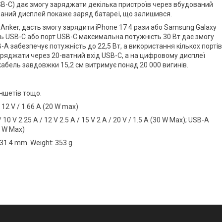
USB-C) дає змогу заряджати декілька пристроїв через вбудований
ований дисплей покаже заряд батареї, що залишився.
 Anker, дасть змогу зарядити iPhone 17 4 рази або Samsung Galaxy
ь USB-C або порт USB-C максимальна потужність 30 Вт дає змогу
-A забезпечує потужність до 22,5 Вт, а використання кількох портів
аряджати через 20-ватний вхід USB-C, а на цифровому дисплеї
абель завдовжки 15,2 см витримує понад 20 000 вигинів.
ншетів тощо.
 / 12 V / 1.66 A (20 W max)
/ 10 V 2.25 A / 12 V 2.5 A / 15 V 2 A / 20 V / 1.5 A (30 W Max); USB-A
2.5 W Max)
x 31.4 mm. Weight: 353 g