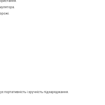
користання.
мулятора.
орожі.
 портативність і зручність підзаряджання.