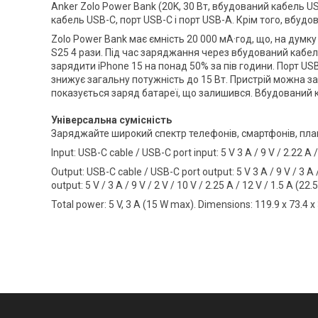
Anker Zolo Power Bank (20K, 30 Вт, вбудований кабель 
кабель USB-C, порт USB-C і порт USB-A. Крім того, вбуд
Zolo Power Bank має ємність 20 000 мА·год, що, на думку
S25 4 рази. Під час заряджання через вбудований кабел
зарядити iPhone 15 на понад 50% за пів години. Порт USB
знижує загальну потужність до 15 Вт. Пристрій можна з
показується заряд батареї, що залишився. Вбудований к
Універсальна сумісність
Заряджайте широкий спектр телефонів, смартфонів, пла
Input: USB-C cable / USB-C port input: 5 V 3 A / 9 V / 2.22 A
Output: USB-C cable / USB-C port output: 5 V 3 A / 9 V / 3 A 
output: 5 V / 3 A / 9 V / 2 V / 10 V / 2.25 A / 12 V / 1.5 A (2
Total power: 5 V, 3 A (15 W max). Dimensions: 119.9 x 73.4 