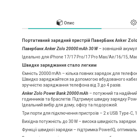
Опис
Портативний зарядний пристрій ПаверБанк Anker Zolo
Павербанк Anker Zolo 20000 mAh 30 W
– зовнішній акумул
Ідеально для iPhone 17/17 Pro/17 Pro Max/Air/16/15, Mac
Швидке заряджання стало легким
Ємність 20000 mAh – кілька повних зарядок для телефо
Швидко заряджайтеся за допомогою вбудованого кабелю
зручністю заряджання телефона від 3 до 4 разів.
Anker Zolo Power Bank 20000 mAh
– потужний та надійний
годинників та браслетів. Підтримує швидку зарядку Pow
Ідеальний вибір для дому, офісу та подорожей.
Три порти для підключення пристроїв – 2 x USB Type-C, 1
Вихідна потужність до 30 W – висока швидкість зарядки.
Функції швидкої зарядки – підтримка PowerIQ, оптимал