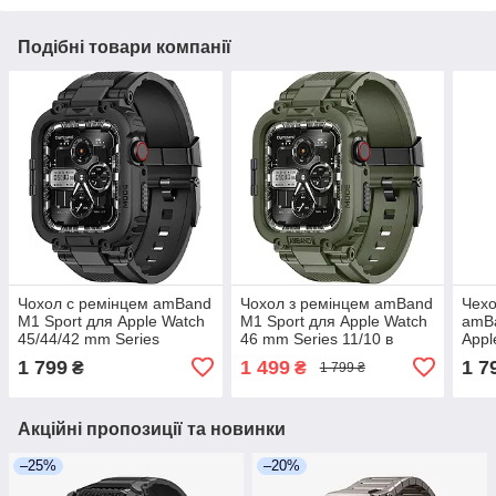
Подібні товари компанії
Чохол с ремінцем amBand
Чохол з ремінцем amBand
Чех
M1 Sport для Apple Watch
M1 Sport для Apple Watch
amBa
45/44/42 mm Series
46 mm Series 11/10 в
Appl
9/8/7/SE/6/5/4/3/2/1 у
кольорі Хакі
Seri
1 799
1 499
1 7
₴
₴
1 799 ₴
чорному кольорі
9/8/
коль
Акційні пропозиції та новинки
–25%
–20%