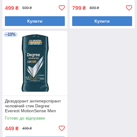
499
799
₴
₴
599 ₴
899 ₴
Купити
Купити
–10%
Дезодорант антиперспірант
чоловічий стик Degree
Everest MotionSense Men
Advanced 72 H 75 грамів
Готово до відправки
449
₴
499 ₴