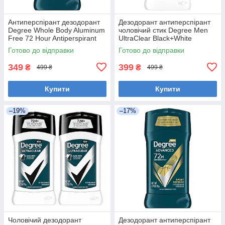
Антиперспірант дезодорант
Дезодорант антиперспірант
Degree Whole Body Aluminum
чоловічий стик Degree Men
Free 72 Hour Antiperspirant
UltraClear Black+White
Deodorant 85 грам
MotionSense 72 H 76 грамів
Готово до відправки
Готово до відправки
349
399
₴
₴
499 ₴
499 ₴
Купити
Купити
–19%
–17%
Чоловічий дезодорант
Дезодорант антиперспірант