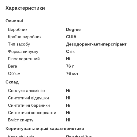
Характеристики
Основні
Виробник
Degree
Країна виробник
США
Тип засобу
Дезодорант-антиперспірант
Форма випуску
Стік
Гіпоалергенний
Ні
Вага
76 г
Об`єм
76 мл
Склад
Сполуки алюмінію
Ні
Синтетичні віддушки
Ні
Синтетичні барвники
Ні
Синтетичні консерванти
Ні
Вміст спирту
Ні
Користувальницькі характеристики
Класифікація
Професійна