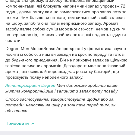
Спеціальна формула засобу поліпшена інноваційними
компонентами, які блокують неприємний запах упродовж 72
годин, даючи змогу вам не замислюватися про запах поту та
плями. Чим більше ви пітнієте, тим сильніший засіб впливає
на шкіру, запобігаючи появі неприємного запаху. Аромат
засобу являє собою суміш морозної свіжості, немов від снігу
на вершинах гір, і м'яких хвойних ноток, які надають відчуття
чистоти.
Degree Men MotionSense Antiperspirant у формі стика зручно
носити із собою, з ним ви завжди на крок попереду та готові
до будь-якого приєднання. Він не приховує запах за щільною
завісою насичених ароматів. Дезодорант має ненав'язливий
аромат, він освіжає й перешкоджає розвитку бактерій, що
провокують появу неприємного запаху.
Антиперспірант Degree
Men допоможе зробити ваше
життя комфортнішим і залишити запах поту позаду
Спосіб застосування: використовуйте щодня або за
потреби, наносячи на шкіру в зоні пахв перед тим, як
одягатися.
Приховати