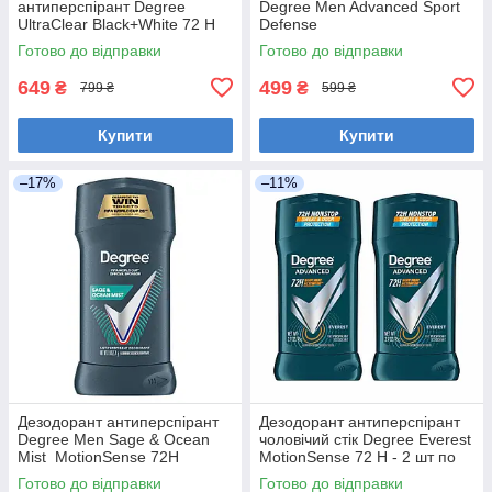
антиперспірант Degree
Degree Men Advanced Sport
UltraClear Black+White 72 H
Defense
(2 шт по 76 грамів)
Готово до відправки
Готово до відправки
649
499
₴
₴
799 ₴
599 ₴
Купити
Купити
–17%
–11%
Дезодорант антиперспірант
Дезодорант антиперспірант
Degree Men Sage & Ocean
чоловічий стік Degree Everest
Mist MotionSense 72H
MotionSense 72 H - 2 шт по
76 грам
Готово до відправки
Готово до відправки