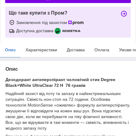
Що таке купити з Пром?
Замовлення під захистом
Доступна доставка
Опис
Характеристики
Доставка
Оплата
Умови п
Опис
Дезодорант антиперспірант чоловічий стик Degree
Black+White UltraClear
72 H
76 грамів
Надійний захист від поту та запаху в найекстремальніших
ситуаціях. Свіжість нон-стоп на 72 години. Особлива
технологія MotionSense «оживляє» формулу антиперспіранту,
змушуючи її відповідати на кожен ваш рух. Вона підсилює
свою дію, коли ви перебуваєте на піку фізичної активності.
Все, що ви відчуваєте в такі моменти — свіжість, впевненість і
жодного запаху поту.