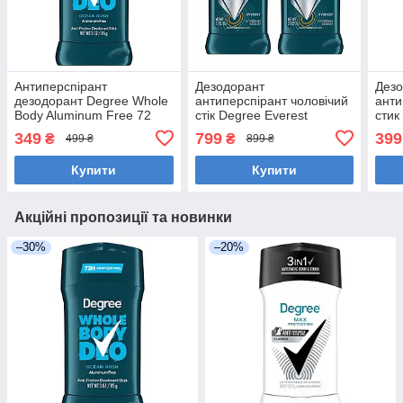
Антиперспірант
Дезодорант
Дез
дезодорант Degree Whole
антиперспірант чоловічий
анти
Body Aluminum Free 72
стік Degree Everest
стик
Hour Antiperspirant
MotionSense 72 H - 2 шт
Ultr
349
799
399
₴
₴
499 ₴
899 ₴
Deodorant 85 грам
по 76 грам
Moti
грам
Купити
Купити
Акційні пропозиції та новинки
–30%
–20%