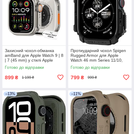
Захисний чохол-обманка
Протиударний чохол Spigen
amBand для Apple Watch 9 | 8
Rugged Armor для Apple
| 7 (45 mm) у стилі Apple
Watch 46 mm Series 11/10,
Watch Ultra, Titanium
Чорний, ACS08597
Готово до відправки
Готово до відправки
899
799
₴
₴
1 199 ₴
999 ₴
–13%
–11%