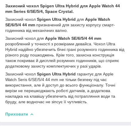
Захисний чохол Spigen Ultra Hybrid для Apple Watch 44
mm Series 6/SE/5/4, Space Crystal.
Захисний чохол
Spigen Ultra Hybrid
для
Apple Watch
SE/6/5/4 44 mm
призначений для захисту корпусу смарт-
годинника від механічних вапно.
Захисний чохол для
Apple Watch SE/6/5/4 44 mm
розроблений у точності з розмірами девайса. Чохол Ultra
Hybrid надійно убезпечить бічні грані розумного годинника від
різного роду пошкоджень. Крім того, захисна конструкція
також покриває й дисплей розумних годинників, що сприяє
додатковому захисту комплектуючих у разі ударів.
Захисний чохол
Spigen Ultra Hybrid
гарантує для Apple
Watch Seris 6/SE/5/4 44 mm не тільки безпеку під час
використання, але й доступ до всього функціоналу. Точні
вирізи не перешкоджають роботі датчиків, а додаткова
накладка на клавішу убезпечить від потрапляння води та
бруду, але водночас не зіпсує її чутливість.
Приховати