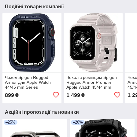
Подібні товари компанії
Чохол Spigen Rugged
Чохол з ремінцем Spigen
Чохо
Armor для Apple Watch
Rugged Armor Pro для
Armo
44/45 mm Series
Apple Watch 45/44 mm
45/4
9/8/7/6/SE/5/4 Чохол для
Series 9/8/7/6/SE/5/4, Dune
9/8/
899
1 499
1 2
₴
₴
Apple Watch 9/8/7/6/SE/5/4
Beige
Dune
Акційні пропозиції та новинки
–25%
–20%