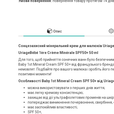
повернення товару протягом 14 дні
Опис
Сонцезахисний мінеральний крем для малюків Uriage 
UriageBébé 1ère Crème Minérale SPF50+ 50 ml
Для того, щоб прийняття сонячних ванн було безпечним 
Baby 1st Mineral Cream SPF 50+ від французького бренд
немовлят. Подбайте про вашого малюка і зробіть його 
позитивні моменти!
Особливості Baby 1st Mineral Cream SPF 50+ від Uriag
можна використовувати з перших днів життя;
має легку кремову консистенцію;
захищає від дії ультрафіолетових променів на шкір
попереджає виникнення почервоніння, свербіння, о
має заспокійливі властивості;
SPF 50+;