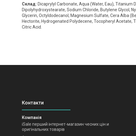
Склад:
Dicaprylyl Carbonate, Aqua (Water, Eau), Titanium 
Dipolyhydroxystearate, Sodium Chloride, Butylene Glycol, Nyl
Glycerin, Octyldodecanol, Magnesium Sulfate, Cera Alba (B
Hectorite, Hydrogenated Polydecene, Tocopheryl Acetate, T
Citric Acid.
iSale перший інтернет-магазин чесних цін и
оригінальних товарів