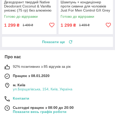
Дезодорант твердий Native
Шампунь + кондиціонер
Deodorant Coconut & Vanilla
проти сивини для чоловіків
унісекс (75 гр) без алюмінію
Just For Men Control GX Grey
та без спирту
Reducing Shampoo, 6 Fluid
Готово до відправки
Готово до відправки
Ounce
1 299
1 299
₴
₴
1 499 ₴
1 499 ₴
Показати ще
Про нас
92% позитивних з 85 відгуків за рік
Працює з 08.01.2020
м. Київ
ул.Борщагівська, 154, Київ, Україна
Контакти
Сьогодні працює з 08:00 до 20:00
Показати весь графік роботи