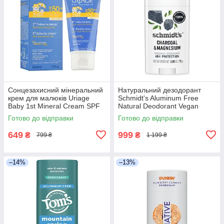
Сонцезахисний мінеральний
Натуральний дезодорант
крем для малюків Uriage
Schmidt's Aluminum Free
Baby 1st Mineral Cream SPF
Natural Deodorant Vegan
50+ 50 мл
Deodorant, 75 грамм
Готово до відправки
Готово до відправки
649
999
₴
₴
799 ₴
1 199 ₴
–14%
–13%