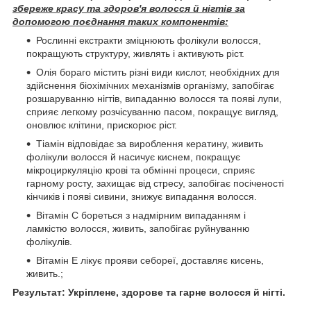
збереже красу та здоров'я волосся й нігтів за
допомогою поєднання таких компонентів:
Рослинні екстракти зміцнюють фолікули волосся,
покращують структуру, живлять і активують ріст.
Олія бораго містить різні види кислот, необхідних для
здійснення біохімічних механізмів організму, запобігає
розшаруванню нігтів, випаданню волосся та появі лупи,
сприяє легкому розчісуванню пасом, покращує вигляд,
оновлює клітини, прискорює ріст.
Тіамін відповідає за вироблення кератину, живить
фолікули волосся й насичує киснем, покращує
мікроциркуляцію крові та обмінні процеси, сприяє
гарному росту, захищає від стресу, запобігає посіченості
кінчиків і появі сивини, знижує випадання волосся.
Вітамін C бореться з надмірним випаданням і
ламкістю волосся, живить, запобігає руйнуванню
фолікулів.
Вітамін Е лікує прояви себореї, доставляє кисень,
живить.;
Результат:
Укріплене, здорове та гарне волосся й нігті.