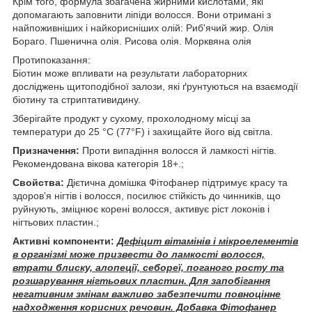
Крім того, формула збагачена жирними кислотами, які
допомагають заповнити ліпіди волосся. Вони отримані з
найпоживніших і найкорисніших олій: Риб'ячий жир. Олія
Бораго. Пшенична олія. Рисова олія. Морквяна олія
Протипоказання:
Біотин може впливати на результати лабораторних
досліджень щитоподібної залози, які ґрунтуються на взаємодії
біотину та стриптативидину.
Зберігайте продукт у сухому, прохолодному місці за
температури до 25 °C (77°F) і захищайте його від світла.
Призначення:
Проти випадіння волосся й ламкості нігтів.
Рекомендована вікова категорія 18+.;
Свойства:
Дієтична домішка Фітофанер підтримує красу та
здоров'я нігтів і волосся, посилює стійкість до чинників, що
руйнують, зміцнює корені волосся, активує ріст локонів і
нігтьових пластин.;
Активні компоненти:
Дефіцит вітамінів і мікроелементів
в організмі може призвести до ламкості волосся,
втрати блиску, алопеції, себореї, поганого росту та
розшарування нігтьових пластин. Для запобігання
негативним змінам важливо забезпечити повноцінне
надходження корисних речовин. Добавка Фітофанер