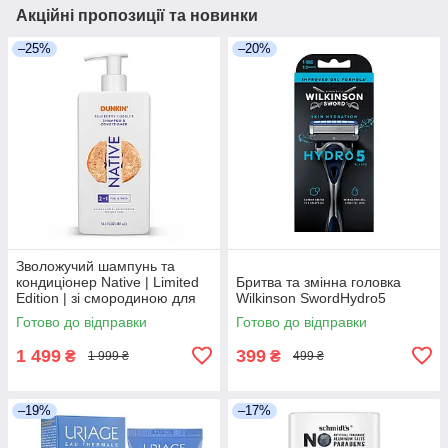
Акційні пропозиції та новинки
–25%
–20%
Зволожучий шампунь та
кондиціонер Native | Limited
Бритва та змінна головка
Edition | зі смородиною для
Wilkinson SwordHydro5
усіх типів волос без
Готово до відправки
Готово до відправки
сульфатів
1 499
399
₴
₴
1 999 ₴
499 ₴
–19%
–17%