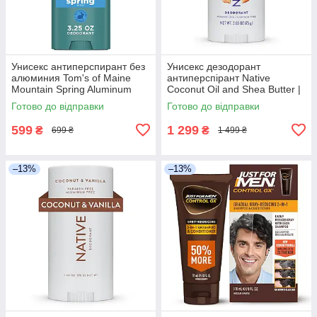
Унисекс антиперспирант без
Унисекс дезодорант
алюминия Tom's of Maine
антиперспірант Native
Mountain Spring Aluminum
Coconut Oil and Shea Butter |
Free Natural Deodorant, 96
Blueberry Cobbler з ароматом
Готово до відправки
Готово до відправки
грамм
кокоса та чорниці без
алюмінія
599
1 299
₴
₴
699 ₴
1 499 ₴
–13%
–13%