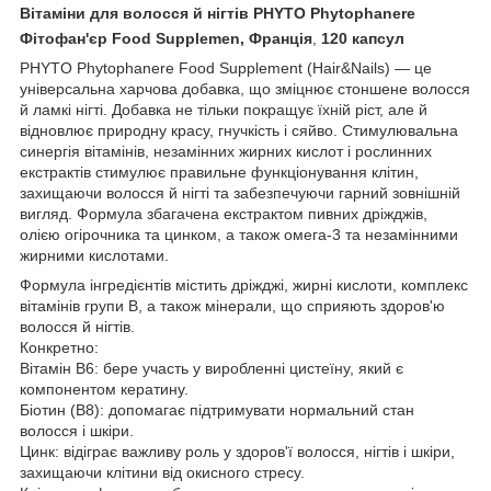
Вітаміни для волосся й нігтів PHYTO Phytophanere
Фітофан'єр Food Supplemen,
Франція
,
120 капсул
PHYTO Phytophanere Food Supplement (Hair&Nails) — це
універсальна харчова добавка, що зміцнює стоншене волосся
й ламкі нігті. Добавка не тільки покращує їхній ріст, але й
відновлює природну красу, гнучкість і сяйво. Стимулювальна
синергія вітамінів, незамінних жирних кислот і рослинних
екстрактів стимулює правильне функціонування клітин,
захищаючи волосся й нігті та забезпечуючи гарний зовнішній
вигляд. Формула збагачена екстрактом пивних дріжджів,
олією огірочника та цинком, а також омега-3 та незамінними
жирними кислотами.
Формула інгредієнтів містить дріжджі, жирні кислоти, комплекс
вітамінів групи B, а також мінерали, що сприяють здоров'ю
волосся й нігтів.
Конкретно:
Вітамін B6: бере участь у виробленні цистеїну, який є
компонентом кератину.
Біотин (B8): допомагає підтримувати нормальний стан
волосся і шкіри.
Цинк: відіграє важливу роль у здоров'ї волосся, нігтів і шкіри,
захищаючи клітини від окисного стресу.