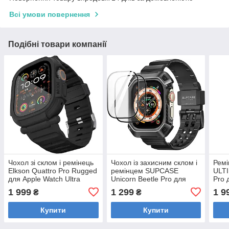
Всі умови повернення
Подібні товари компанії
Чохол зі склом і ремінець
Чохол із захисним склом і
Ремі
Elkson Quattro Pro Rugged
ремінцем SUPCASE
ULTI
для Apple Watch Ultra
Unicorn Beetle Pro для
Pro 
3/2/1 49 mm
Apple Watch Ultra 2/Ultra
Watc
1 999
1 299
1 9
₴
₴
49 mm
(202
Купити
Купити