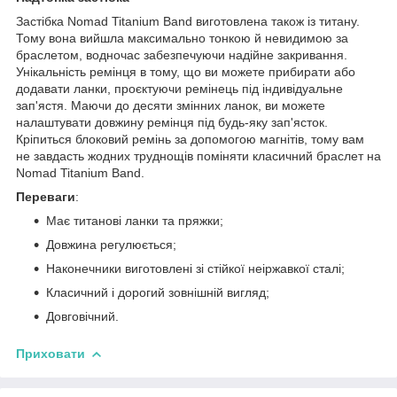
Застібка Nomad Titanium Band виготовлена також із титану.
Тому вона вийшла максимально тонкою й невидимою за
браслетом, водночас забезпечуючи надійне закривання.
Унікальність ремінця в тому, що ви можете прибирати або
додавати ланки, проєктуючи ремінець під індивідуальне
зап'ястя. Маючи до десяти змінних ланок, ви можете
налаштувати довжину ремінця під будь-яку зап'ясток.
Кріпиться блоковий ремінь за допомогою магнітів, тому вам
не завдасть жодних труднощів поміняти класичний браслет на
Nomad Titanium Band.
Переваги
:
Має титанові ланки та пряжки;
Довжина регулюється;
Наконечники виготовлені зі стійкої неіржавкої сталі;
Класичний і дорогий зовнішній вигляд;
Довговічний.
Приховати