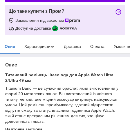
Що таке купити з Пром?
Замовлення під захистом
Доступна доставка
Опис
Характеристики
Доставка
Оплата
Умови п
Опис
Титановий ремінець iiteeology для Apple Watch Ultra
2/Ultra 49 мм
Titanium Band — це сучасний браслет, який виготовлений у
формі 20 металевих ланок. Він виготовлений із якісного
титану, легкий, але міцний аксесуар витримує найсуворіші
умови. Цей ремінець преміумкласу, здатний підкреслити
відчуття смаку та статус власника годинника Apple Watch,
який стане прекрасним рішенням для тих, хто цінує
довговічність і якість.
Надтонка застібка